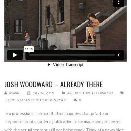
JOSH WOODWARD – ALREADY THERE
ADMIN
JULY 16, 2015
ARCHITECTURE
,
DECORATION
BUSINESS
,
CLEAN
,
CONSTRUCTION
,
VIDEO
0
In a professional context it often happens that private or
corporate clients corder a publication to be made and presented
with the actual content still not being ready. Think of a news blog