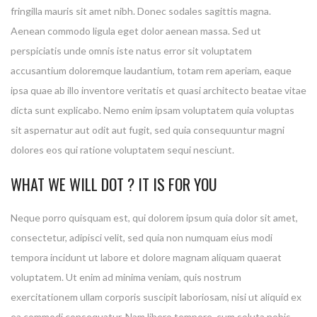
fringilla mauris sit amet nibh. Donec sodales sagittis magna.
Aenean commodo ligula eget dolor aenean massa. Sed ut
perspiciatis unde omnis iste natus error sit voluptatem
accusantium doloremque laudantium, totam rem aperiam, eaque
ipsa quae ab illo inventore veritatis et quasi architecto beatae vitae
dicta sunt explicabo. Nemo enim ipsam voluptatem quia voluptas
sit aspernatur aut odit aut fugit, sed quia consequuntur magni
dolores eos qui ratione voluptatem sequi nesciunt.
WHAT WE WILL DOT ? IT IS FOR YOU
Neque porro quisquam est, qui dolorem ipsum quia dolor sit amet,
consectetur, adipisci velit, sed quia non numquam eius modi
tempora incidunt ut labore et dolore magnam aliquam quaerat
voluptatem. Ut enim ad minima veniam, quis nostrum
exercitationem ullam corporis suscipit laboriosam, nisi ut aliquid ex
ea commodi consequatur. Nam libero tempore, cum soluta nobis