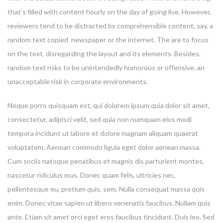
that’s filled with content hourly on the day of going live. However,
reviewers tend to be distracted by comprehensible content, say, a
random text copied newspaper or the internet. The are to focus
on the text, disregarding the layout and its elements. Besides,
random text risks to be unintendedly humorous or offensive, an
unacceptable risk in corporate environments.
Neque porro quisquam est, qui dolorem ipsum quia dolor sit amet,
consectetur, adipisci velit, sed quia non numquam eius modi
tempora incidunt ut labore et dolore magnam aliquam quaerat
voluptatem. Aenean commodo ligula eget dolor aenean massa.
Cum sociis natoque penatibus et magnis dis parturient montes,
nascetur ridiculus mus. Donec quam felis, ultricies nec,
pellentesque eu, pretium quis, sem. Nulla consequat massa quis
enim. Donec vitae sapien ut libero venenatis faucibus. Nullam quis
ante. Etiam sit amet orci eget eros faucibus tincidunt. Duis leo. Sed